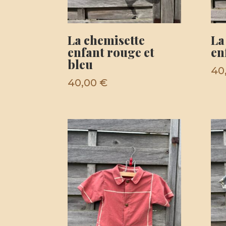
La chemisette
La
enfant rouge et
en
bleu
40
40,00
€