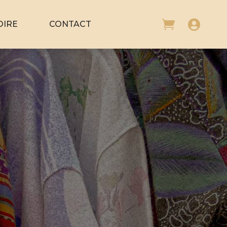


OIRE
CONTACT