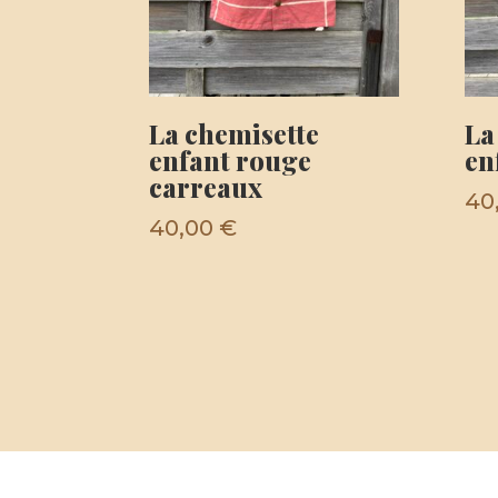
La chemisette
La
enfant rouge
en
carreaux
40
40,00
€