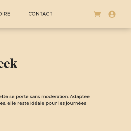


OIRE
CONTACT
eek
tte se porte sans modération. Adaptée
s, elle reste idéale pour les journées