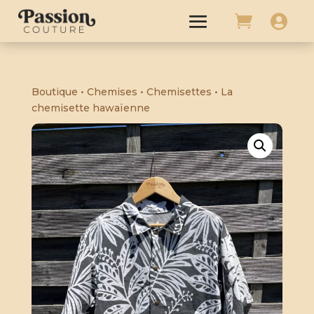


Boutique
•
Chemises
•
Chemisettes
• La
chemisette hawaïenne